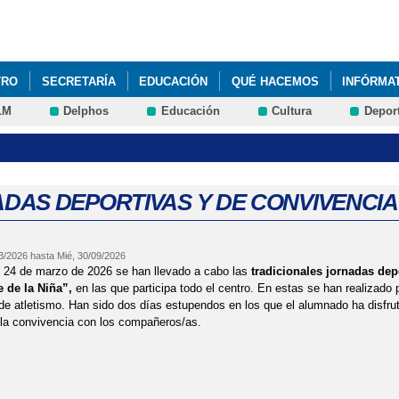
Pasar al
contenido
principal
TRO
SECRETARÍA
EDUCACIÓN
QUÉ HACEMOS
INFÓRMA
LM
Delphos
Educación
Cultura
Depor
DAS DEPORTIVAS Y DE CONVIVENCIA
03/2026
hasta
Mié, 30/09/2026
y 24 de marzo de 2026 se han llevado a cabo las
tradicionales jornadas dep
e de la Niña”,
en las que participa todo el centro. En estas se han realizado 
e atletismo. Han sido dos días estupendos en los que el alumnado ha disfru
 la convivencia con los compañeros/as.