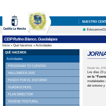
NUESTRO CEN
EducamosC
CEIP Rufino Blanco, Guadalajara
Inicio
»
Qué hacemos
»
Actividades
Se encuentra usted aquí
JORNA
QUÉ HACEMOS
Actividades
PROGRAMA TÚ CUENTAS
Desde
Vie, 27/
Los días 23 
HALLOWEEN 2025
en la “Fuent
PASEO POR EL ENTORNO
modalidades d
del entorno y
GUADASCHOOL
PLAN DIRECTOR
HIGIENE POSTURAL