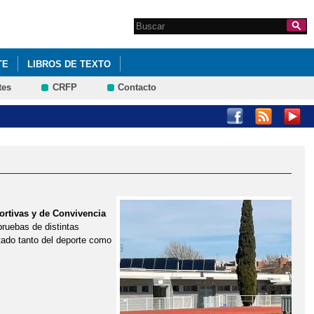
Search this site
Formulario de
búsqueda
TE
LIBROS DE TEXTO
tes
CRFP
Contacto
ortivas y de Convivencia
pruebas de distintas
tado tanto del deporte como