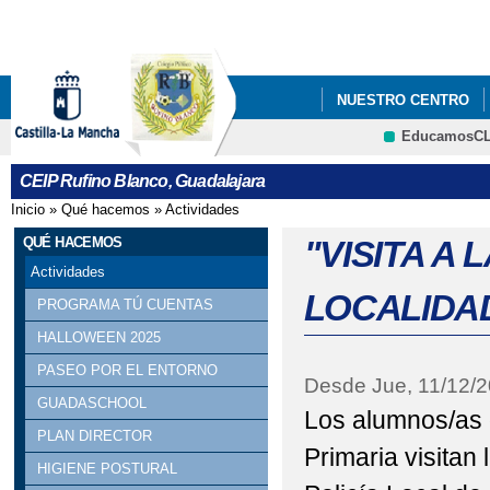
Pa
co
pri
NUESTRO CENTRO
EducamosC
LIBROS DE TEXTO
CRFP
CEIP Rufino Blanco, Guadalajara
Inicio
»
Qué hacemos
»
Actividades
Se encuentra usted aquí
QUÉ HACEMOS
"VISITA A
Actividades
LOCALIDA
PROGRAMA TÚ CUENTAS
HALLOWEEN 2025
PASEO POR EL ENTORNO
Desde
Jue, 11/12/
GUADASCHOOL
Los alumnos/as 
PLAN DIRECTOR
Primaria visitan 
HIGIENE POSTURAL