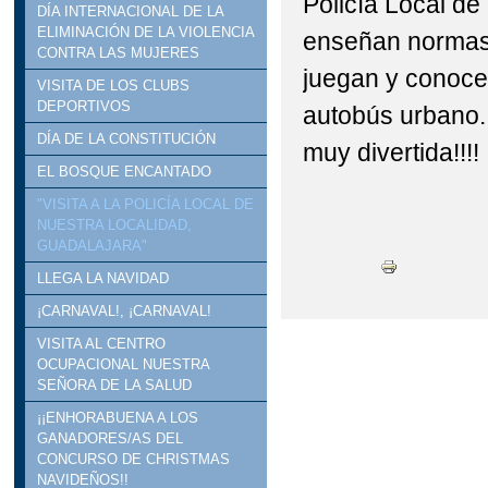
Policía Local de
DÍA INTERNACIONAL DE LA
ELIMINACIÓN DE LA VIOLENCIA
enseñan normas 
CONTRA LAS MUJERES
juegan y conoce
VISITA DE LOS CLUBS
DEPORTIVOS
autobús urbano. 
DÍA DE LA CONSTITUCIÓN
muy divertida!!!!
EL BOSQUE ENCANTADO
"VISITA A LA POLICÍA LOCAL DE
NUESTRA LOCALIDAD,
GUADALAJARA"
LLEGA LA NAVIDAD
¡CARNAVAL!, ¡CARNAVAL!
VISITA AL CENTRO
OCUPACIONAL NUESTRA
SEÑORA DE LA SALUD
¡¡ENHORABUENA A LOS
GANADORES/AS DEL
CONCURSO DE CHRISTMAS
NAVIDEÑOS!!