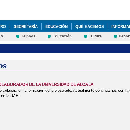
Pasar al
contenido
principal
TRO
SECRETARÍA
EDUCACIÓN
QUÉ HACEMOS
INFÓRMA
LM
Delphos
Educación
Cultura
Depor
os
LABORADOR DE LA UNIVERSIDAD DE ALCALÁ
o colabora en la formación del profesorado. Actualmente continuamos con la 
 de la UAH.