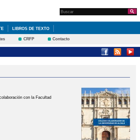
Search this site
Formulario de
búsqueda
TE
LIBROS DE TEXTO
tes
CRFP
Contacto
colaboración con la Facultad