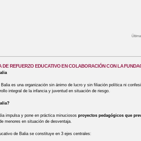
Última
bre CENTRO COLABORADOR DE LA UNIVERSIDAD DE ALCALÁ
DE REFUERZO EDUCATIVO EN COLABORACIÓN CON LA FUNDAC
alia
Balia es una organización sin ánimo de lucro y sin filiación política ni confes
ollo integral de la infancia y juventud en situación de riesgo.
alia?
lia impulsa y pone en práctica minuciosos
proyectos pedagógicos que pre
e menores en situación de desventaja.
cativo de Balia se constituye en 3 ejes centrales: